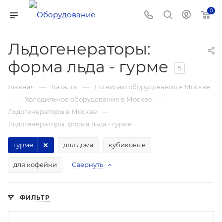
0
Льдогенераторы:
форма льда - гурме
5
—
—
Главная
Каталог
По видам оборудования в Москве
—
—
Холодильное оборудование в Москве
—
Льдогенераторы в Москве
Льдогенераторы: форма льда - гурме
гурме
для дома
кубиковые
для кофейни
Свернуть
ФИЛЬТР