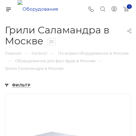
0
Грили Саламандра в
Москве
25
—
—
Главная
Каталог
По видам оборудования в Москве
—
—
Оборудование для фаст фуда в Москве
Грили Саламандра в Москве
ФИЛЬТР