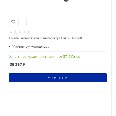
Гриль Salamander Gastrorag EB-EMH-450E
Уточните у менеджера
Узнать про кредит или лизинг от
5745
Р/мес
38 297
₽
УТОЧНИТЬ