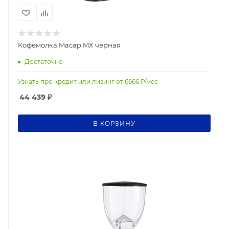
Кофемолка Macap MX черная
Достаточно
Узнать про кредит или лизинг от
6666
Р/мес
44 439
₽
В КОРЗИНУ