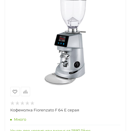
Кофемолка Fiorenzato F 64 E серая
Много
Узнать про кредит или лизинг от
11597
Р/мес