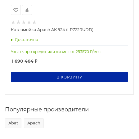
Котломойка Apach AK 924 (LP722RUDD)
Достаточно
Узнать про кредит или лизинг от
253570
Р/мес
1 690 464
₽
В КОРЗИНУ
Популярные производители
Abat
Apach