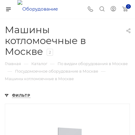
0
Машины
котломоечные в
Москве
2
—
—
Главная
Каталог
По видам оборудования в Москве
—
—
Посудомоечное оборудование в Москве
Машины котломоечные в Москве
ФИЛЬТР