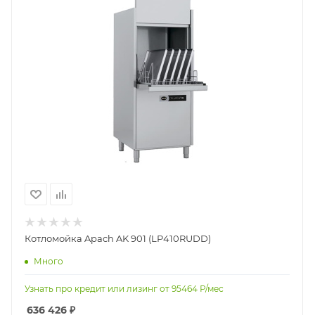
Котломойка Apach AK 901 (LP410RUDD)
Много
Узнать про кредит или лизинг от
95464
Р/мес
636 426
₽