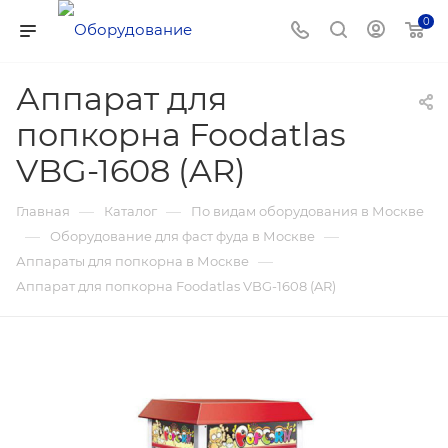
0
Аппарат для
попкорна Foodatlas
VBG-1608 (AR)
—
—
Главная
Каталог
По видам оборудования в Москве
—
—
Оборудование для фаст фуда в Москве
—
Аппараты для попкорна в Москве
Аппарат для попкорна Foodatlas VBG-1608 (AR)