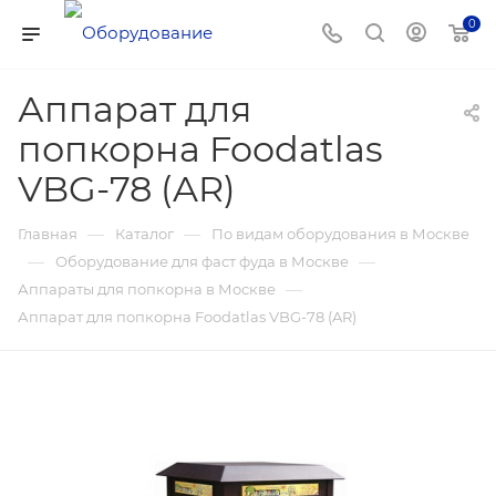
0
Аппарат для
попкорна Foodatlas
VBG-78 (AR)
—
—
Главная
Каталог
По видам оборудования в Москве
—
—
Оборудование для фаст фуда в Москве
—
Аппараты для попкорна в Москве
Аппарат для попкорна Foodatlas VBG-78 (AR)