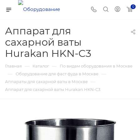
0
Аппарат для
сахарной ваты
Hurakan HKN-C3
—
—
Главная
Каталог
По видам оборудования в Москве
—
—
Оборудование для фаст фуда в Москве
—
Аппараты для сахарной ваты в Москве
Аппарат для сахарной ваты Hurakan HKN-C3