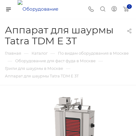
0
Аппарат для шаурмы
Tatra TDM E 3T
—
—
Главная
Каталог
По видам оборудования в Москве
—
—
Оборудование для фаст фуда в Москве
—
Грили для шаурмы в Москве
Аппарат для шаурмы Tatra TDM E 3T