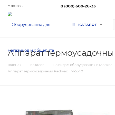
8 (800) 600-26-33
Москва
КАТАЛОГ
Аппарат термоусадочны
—
—
Главная
Каталог
По видам оборудования в Москве
Аппарат термоусадочный Packvac FM-5540