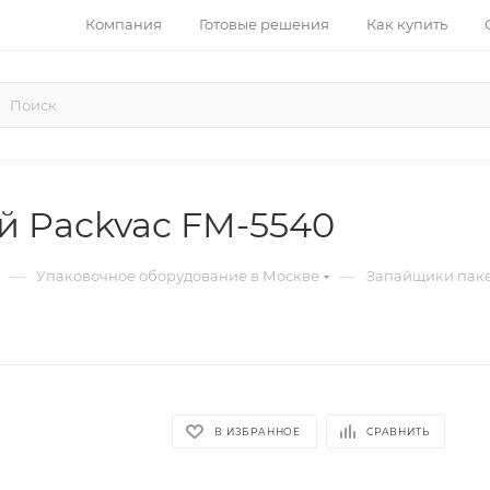
Компания
Готовые решения
Как купить
й Packvac FM-5540
—
—
Упаковочное оборудование в Москве
Запайщики паке
В ИЗБРАННОЕ
СРАВНИТЬ