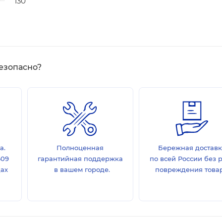
130
езопасно?
а.
Полноценная
Бережная достав
609
гарантийная поддержка
по всей России без 
дах
в вашем городе.
повреждения товар