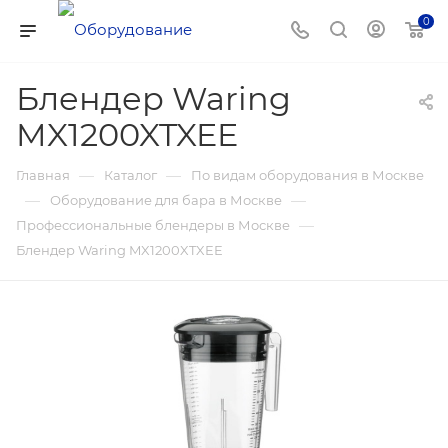
0
Блендер Waring
MX1200XTXEE
—
—
Главная
Каталог
По видам оборудования в Москве
—
—
Оборудование для бара в Москве
—
Профессиональные блендеры в Москве
Блендер Waring MX1200XTXEE