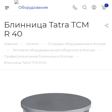
0
Блинница Tatra TCM
R 40
—
—
Главная
Каталог
По видам оборудования в Москве
—
—
Тепловое оборудование для общепита в Москве
—
Профессиональные блинницы в Москве
Блинница Tatra TCM R 40