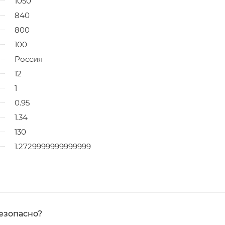
1050
840
800
100
Россия
12
1
0.95
1.34
130
1.2729999999999999
езопасно?