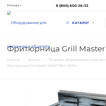
8 (800) 600-26-33
Москва
КАТАЛОГ
Фритюрница Grill Maste
—
—
Главная
Каталог
По видам оборудования в Москве
Фритюрница Grill Master Ф2ФРГ/800 13074п