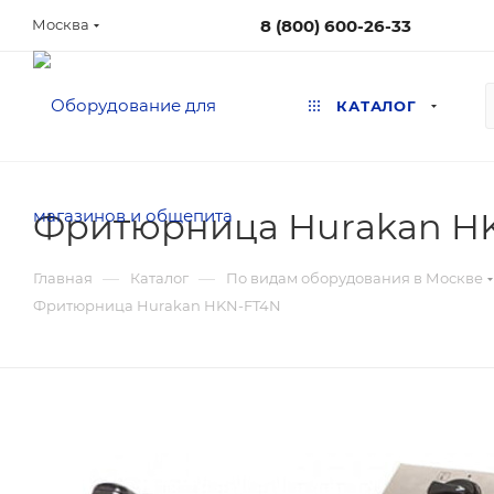
8 (800) 600-26-33
Москва
КАТАЛОГ
Фритюрница Hurakan H
—
—
Главная
Каталог
По видам оборудования в Москве
Фритюрница Hurakan HKN-FT4N