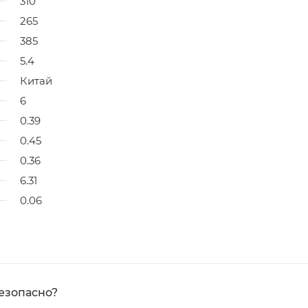
310
265
385
5.4
Китай
6
0.39
0.45
0.36
6.31
0.06
езопасно?