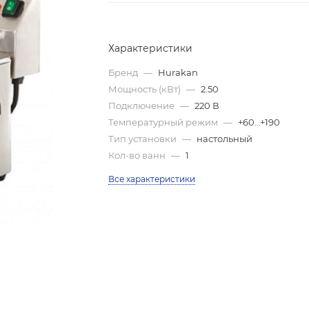
Характеристики
Бренд
—
Hurakan
Мощность (кВт)
—
2.50
Подключение
—
220 В
Температурный режим
—
+60…+190
Тип установки
—
настольный
Кол-во ванн
—
1
Все характеристики