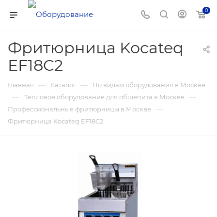
0
Фритюрница Kocateq
EF18C2
—
—
Главная
Каталог
По видам оборудования в Москве
—
—
Тепловое оборудование для общепита в Москве
—
Профессиональные фритюрницы в Москве
Фритюрница Kocateq EF18C2