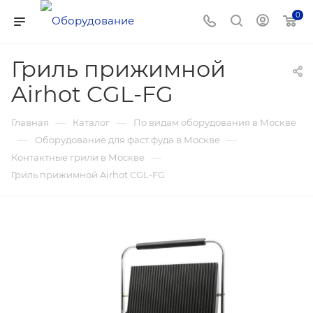
0
Гриль прижимной
Airhot CGL-FG
—
—
Главная
Каталог
По видам оборудования в Москве
—
—
Оборудование для фаст фуда в Москве
—
Контактные грили в Москве
Гриль прижимной Airhot CGL-FG