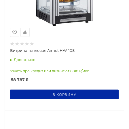
Витрина тепловая Airhot HW-108
Достаточно
Узнать про кредит или лизинг от
8818
Р/мес
58 787
₽
В КОРЗИНУ