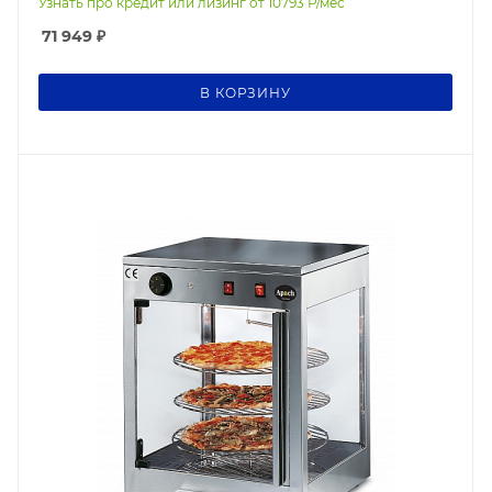
Узнать про кредит или лизинг от
10793
Р/мес
71 949
₽
В КОРЗИНУ