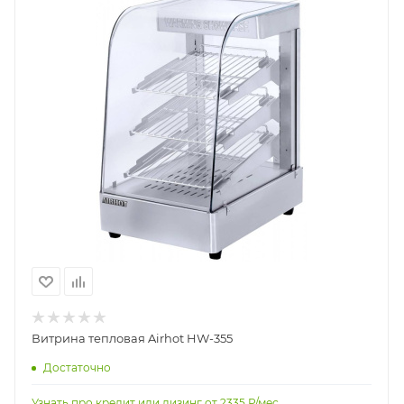
Витрина тепловая Airhot HW-355
Достаточно
Узнать про кредит или лизинг от
2335
Р/мес