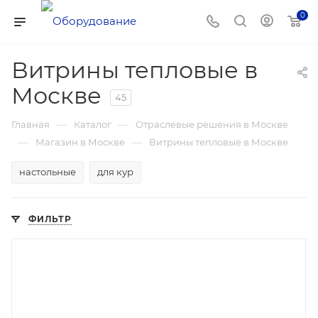
0
Витрины тепловые в
Москве
45
—
—
Главная
Каталог
Отраслевые решения в Москве
—
—
Магазин в Москве
Витрины тепловые в Москве
настольные
для кур
ФИЛЬТР