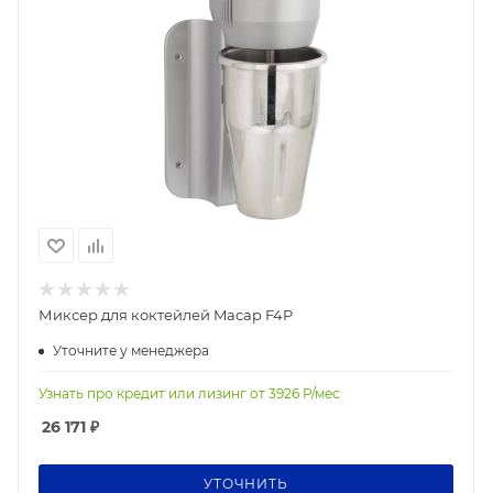
Миксер для коктейлей Macap F4P
Уточните у менеджера
Узнать про кредит или лизинг от
3926
Р/мес
26 171
₽
УТОЧНИТЬ