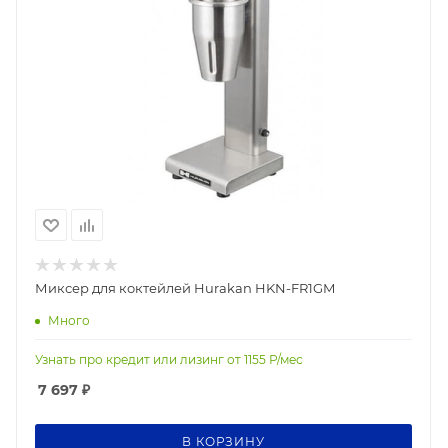
Миксер для коктейлей Hurakan HKN-FR1GM
Много
Узнать про кредит или лизинг от
1155
Р/мес
7 697
₽
В КОРЗИНУ