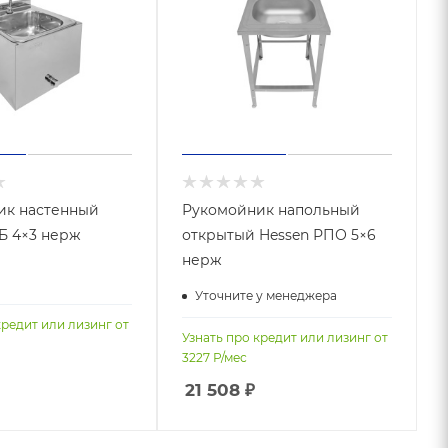
ик настенный
Рукомойник напольный
Б 4×3 нерж
открытый Hessen РПО 5×6
нерж
Уточните у менеджера
кредит или лизинг от
Узнать про кредит или лизинг от
3227
Р/мес
21 508
₽