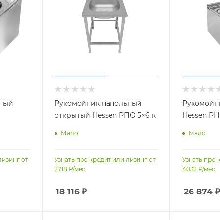
нный
Рукомойник напольный
Рукомойн
открытый Hessen РПО 5×6 к
Hessen РН
Мало
Мало
лизинг от
Узнать про кредит или лизинг от
Узнать про 
2718
Р/мес
4032
Р/мес
18 116
₽
26 874
₽