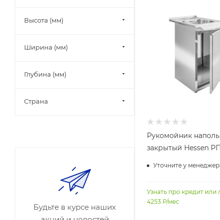
Высота (мм)
Ширина (мм)
Глубина (мм)
Страна
Рукомойник напол
закрытый Hessen РП
Уточните у менеджер
Узнать про кредит или 
4253
Р/мес
Будьте в курсе наших
акций и новостей