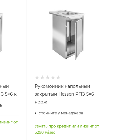
ьный
Рукомойник напольный
З 5×6 к
закрытый Hessen РПЗ 5×6
нерж
а
Уточните у менеджера
лизинг от
Узнать про кредит или лизинг от
5290
Р/мес