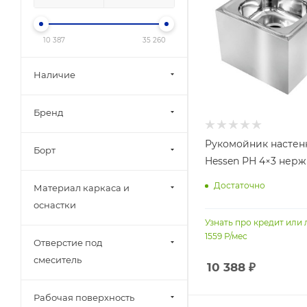
10 387
35 260
Наличие
Бренд
Рукомойник насте
Борт
Hessen РН 4×3 нерж
Достаточно
Материал каркаса и
оснастки
Узнать про кредит или 
1559
Р/мес
Отверстие под
смеситель
10 388
₽
Рабочая поверхность