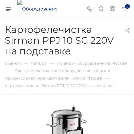
0
Картофелечистка
Sirman PPJ 10 SC 220V
на подставке
—
—
Главная
Каталог
По видам оборудования в Москве
—
—
Электромеханическое оборудование в Москве
—
Профессиональные картофелечистки в Москве
Картофелечистка Sirman PPJ 10 SC 220V на подставке