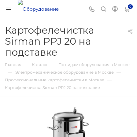
0
Картофелечистка
Sirman PPJ 20 на
подставке
—
—
Главная
Каталог
По видам оборудования в Москве
—
—
Электромеханическое оборудование в Москве
—
Профессиональные картофелечистки в Москве
Картофелечистка Sirman PPJ 20 на подставке