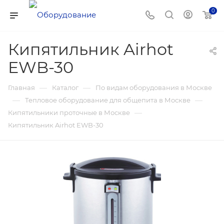
0
Кипятильник Airhot
EWB-30
—
—
Главная
Каталог
По видам оборудования в Москве
—
—
Тепловое оборудование для общепита в Москве
—
Кипятильники проточные в Москве
Кипятильник Airhot EWB-30