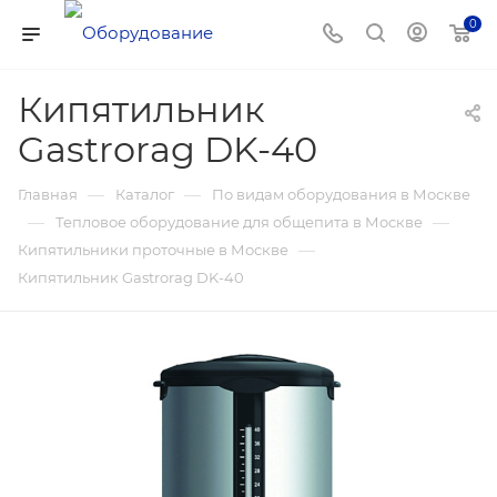
0
Кипятильник
Gastrorag DK-40
—
—
Главная
Каталог
По видам оборудования в Москве
—
—
Тепловое оборудование для общепита в Москве
—
Кипятильники проточные в Москве
Кипятильник Gastrorag DK-40