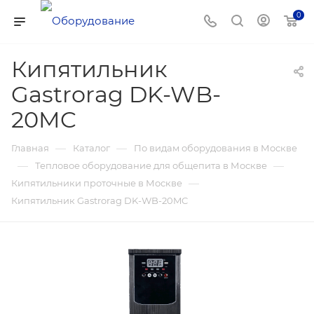
0
Кипятильник
Gastrorag DK-WB-
20MC
—
—
Главная
Каталог
По видам оборудования в Москве
—
—
Тепловое оборудование для общепита в Москве
—
Кипятильники проточные в Москве
Кипятильник Gastrorag DK-WB-20MC