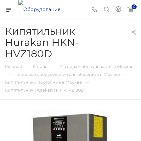
0
Кипятильник
Hurakan HKN-
HVZ180D
—
—
Главная
Каталог
По видам оборудования в Москве
—
—
Тепловое оборудование для общепита в Москве
—
Кипятильники проточные в Москве
Кипятильник Hurakan HKN-HVZ180D