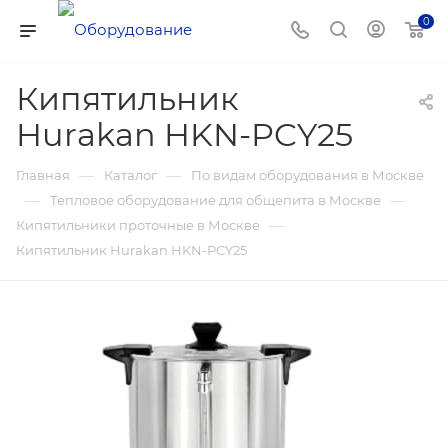
0
Кипятильник
Hurakan HKN-PCY25
—
—
Главная
Каталог
По видам оборудования в Москве
—
—
Тепловое оборудование для общепита в Москве
—
Кипятильники проточные в Москве
Кипятильник Hurakan HKN-PCY25