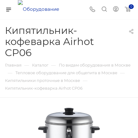
0
Кипятильник-
кофеварка Airhot
CP06
—
—
Главная
Каталог
По видам оборудования в Москве
—
—
Тепловое оборудование для общепита в Москве
—
Кипятильники проточные в Москве
Кипятильник-кофеварка Airhot CP06