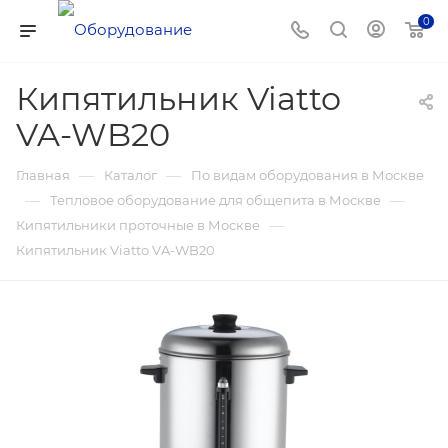
0
Кипятильник Viatto
VA-WB20
—
—
Главная
Каталог
По видам оборудования в Москве
—
—
Тепловое оборудование для общепита в Москве
—
Кипятильники проточные в Москве
Кипятильник Viatto VA-WB20