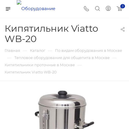
0
Кипятильник Viatto
WB-20
—
—
Главная
Каталог
По видам оборудования в Москве
—
—
Тепловое оборудование для общепита в Москве
—
Кипятильники проточные в Москве
Кипятильник Viatto WB-20