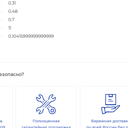
0.31
0.48
0.7
11
0.10415999999999999
езопасно?
а.
Полноценная
Бережная достав
609
гарантийная поддержка
по всей России без 