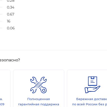
0.28
0.34
0.67
16
0.06
езопасно?
а.
Полноценная
Бережная достав
609
гарантийная поддержка
по всей России без 