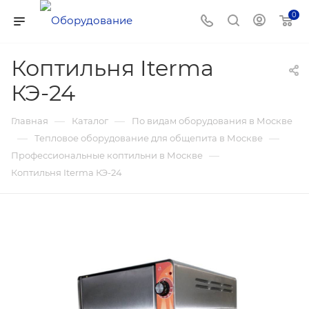
0
Коптильня Iterma
КЭ-24
—
—
Главная
Каталог
По видам оборудования в Москве
—
—
Тепловое оборудование для общепита в Москве
—
Профессиональные коптильни в Москве
Коптильня Iterma КЭ-24