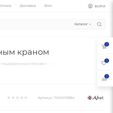
Оплата
Доставка
Блог
ВОЙТИ
Каталог
0
ным краном
0
—
 пищеварочные в Москве
0
Артикул:
11000019854