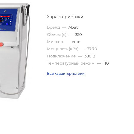
Характеристики
Бренд
—
Abat
Объем (л)
—
350
Миксер
—
есть
Мощность (кВт)
—
37.70
Подключение
—
380 В
Температурный режим
—
110
Все характеристики