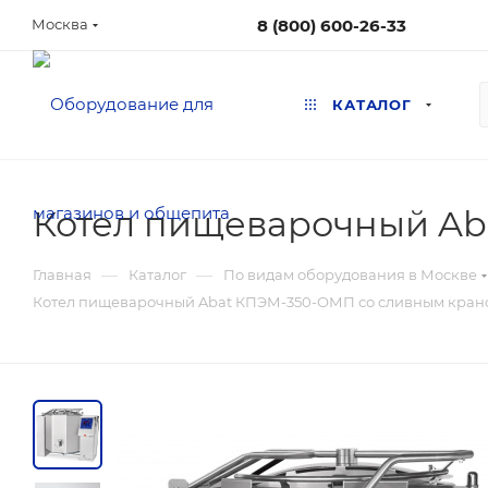
8 (800) 600-26-33
Москва
КАТАЛОГ
Котел пищеварочный Ab
—
—
Главная
Каталог
По видам оборудования в Москве
Котел пищеварочный Abat КПЭМ-350-ОМП со сливным кран