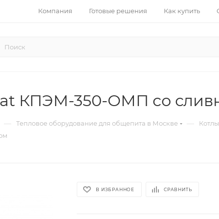
Компания
Готовые решения
Как купить
at КПЭМ-350-ОМП со слив
—
—
Тепловое оборудование для общепита в Москве
Котлы
ом
В ИЗБРАННОЕ
СРАВНИТЬ