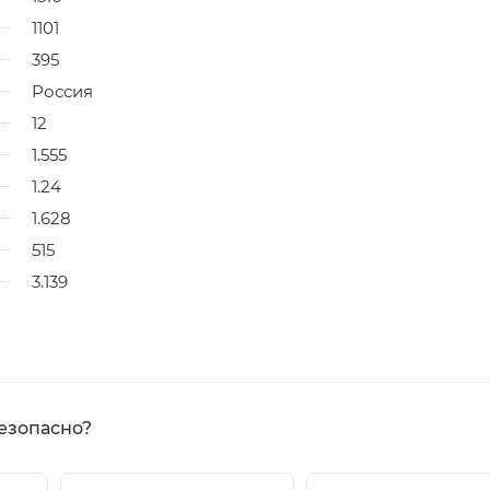
1101
395
Россия
12
1.555
1.24
1.628
515
3.139
езопасно?