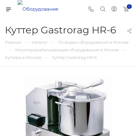
0
Куттер Gastrorag HR-6
—
—
Главная
Каталог
По видам оборудования в Москве
—
—
Мясоперерабатывающее оборудование в Москве
—
Куттеры в Москве
Куттер Gastrorag HR-6