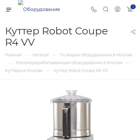
0
Куттер Robot Coupe
R4 VV
—
—
Главная
Каталог
По видам оборудования в Москве
—
—
Мясоперерабатывающее оборудование в Москве
—
Куттеры в Москве
Куттер Robot Coupe R4 VV