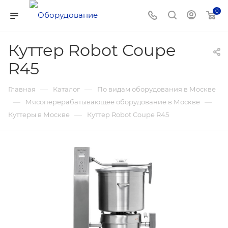
0
Куттер Robot Coupe
R45
—
—
Главная
Каталог
По видам оборудования в Москве
—
—
Мясоперерабатывающее оборудование в Москве
—
Куттеры в Москве
Куттер Robot Coupe R45