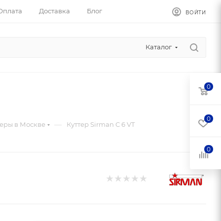
Оплата
Доставка
Блог
ВОЙТИ
Каталог
0
0
—
теры в Москве
Куттер Sirman C 6 VT
0