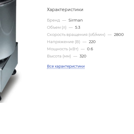
Характеристики
Бренд
—
Sirman
Объем (л)
—
5.3
Скорость вращения (об/мин)
—
2800
Напряжение (В)
—
220
Мощность (кВт)
—
0.6
Высота (мм)
—
320
Все характеристики