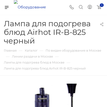
0
Лампа для подогрева
блюд Airhot IR-B-825
черный
—
—
Главная
Каталог
По видам оборудования в Москве
—
—
Линии раздачи в Москве
—
Лампы для подогрева блюд в Москве
Лампа для подогрева блюд Airhot IR-B-825 черный