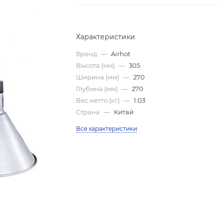
Характеристики
Бренд
—
Airhot
Высота (мм)
—
305
Ширина (мм)
—
270
Глубина (мм)
—
270
Вес нетто (кг)
—
1.03
Страна
—
Китай
Все характеристики