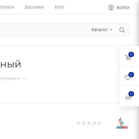
Оплата
Доставка
Блог
ВОЙТИ
Каталог
0
яный
0
—
в Москве
0