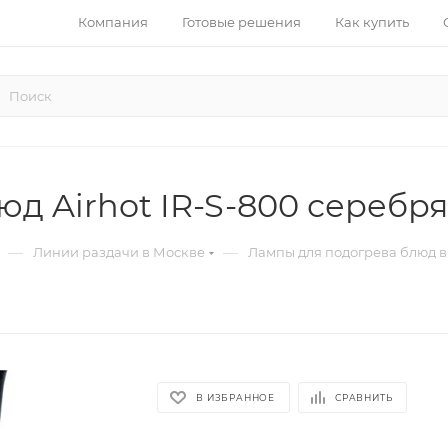
Компания
Готовые решения
Как купить
юд Airhot IR-S-800 серебр
—
—
Линии раздачи в Москве
Лампы для подогрева блюд 
В ИЗБРАННОЕ
СРАВНИТЬ