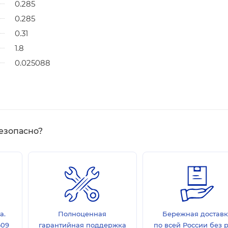
0.285
0.285
0.31
1.8
0.025088
езопасно?
а.
Полноценная
Бережная достав
609
гарантийная поддержка
по всей России без 