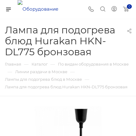
0
Лампа для подогрева
блюд Hurakan HKN-
DL775 бронзовая
—
—
Главная
Каталог
По видам оборудования в Москве
—
—
Линии раздачи в Москве
—
Лампы для подогрева блюд в Москве
Лампа для подогрева блюд Hurakan HKN-DL775 бронзовая