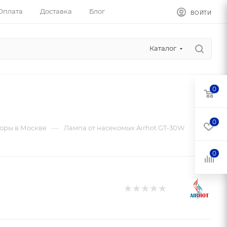
Оплата
Доставка
Блог
ВОЙТИ
Каталог
0
0
—
оры в Москве
Лампа от насекомых Airhot GT-30W
0