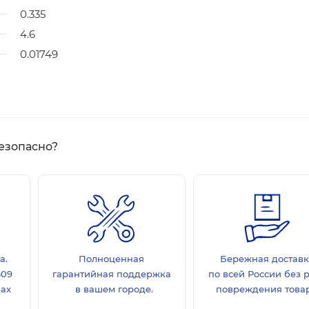
0.335
4.6
0.01749
езопасно?
а.
Полноценная
Бережная достав
609
гарантийная поддержка
по всей России без 
дах
в вашем городе.
повреждения товар