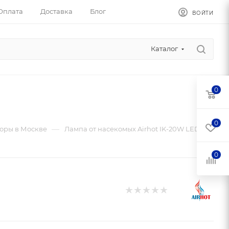
Оплата
Доставка
Блог
ВОЙТИ
Каталог
0
0
—
оры в Москве
Лампа от насекомых Airhot IK-20W LED
0