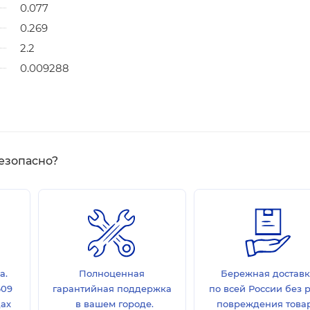
0.077
0.269
2.2
0.009288
езопасно?
а.
Полноценная
Бережная достав
609
гарантийная поддержка
по всей России без 
дах
в вашем городе.
повреждения товар