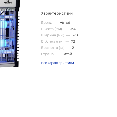
Характеристики
Бренд
—
Airhot
Высота (мм)
—
264
Ширина (мм)
—
379
Глубина (мм)
—
72
Вес нетто (кг)
—
2
Страна
—
Китай
Все характеристики