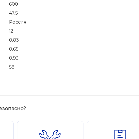
600
47.5
Россия
12
0.83
0.65
0.93
58
езопасно?