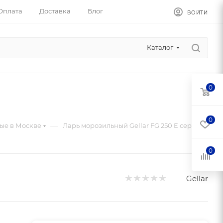
Оплата
Доставка
Блог
ВОЙТИ
Каталог
0
0
—
ые в Москве
Ларь морозильный Gellar FG 250 E серый
0
Gellar