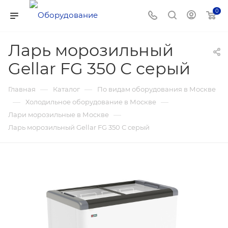
0
Ларь морозильный
Gellar FG 350 С серый
—
—
Главная
Каталог
По видам оборудования в Москве
—
—
Холодильное оборудование в Москве
—
Лари морозильные в Москве
Ларь морозильный Gellar FG 350 С серый