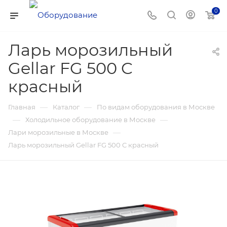
0
Ларь морозильный
Gellar FG 500 C
красный
—
—
Главная
Каталог
По видам оборудования в Москве
—
—
Холодильное оборудование в Москве
—
Лари морозильные в Москве
Ларь морозильный Gellar FG 500 C красный