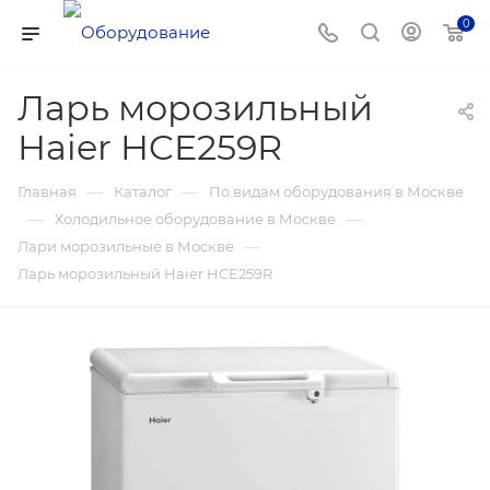
0
Ларь морозильный
Haier HCE259R
—
—
Главная
Каталог
По видам оборудования в Москве
—
—
Холодильное оборудование в Москве
—
Лари морозильные в Москве
Ларь морозильный Haier HCE259R