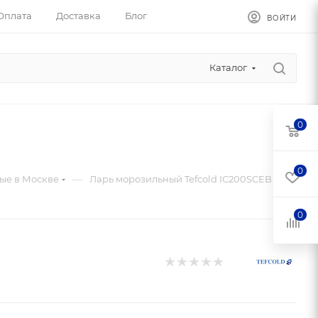
Оплата
Доставка
Блог
ВОЙТИ
Каталог
0
0
—
ые в Москве
Ларь морозильный Tefcold IC200SCEB
0