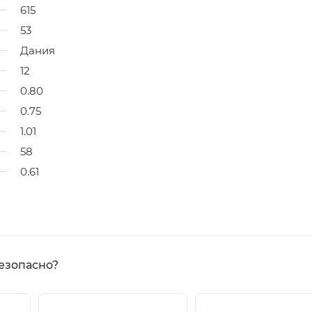
615
53
Дания
12
0.80
0.75
1.01
58
0.61
езопасно?