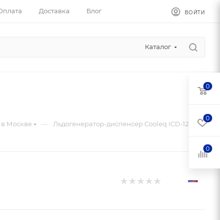
Оплата
Доставка
Блог
ВОЙТИ
Каталог
0
0
—
 в Москве
Льдогенератор-диспенсер Cooleq ICD-12
0