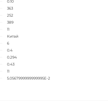
0.10
363
252
389
11
Китай
6
0.4
0.294
0.43
11
5.0567999999999995E-2