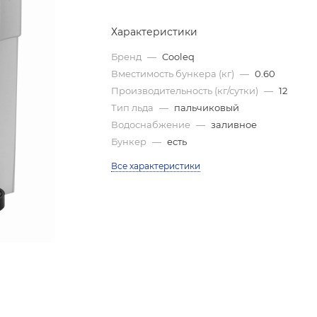
Характеристики
Бренд
—
Cooleq
Вместимость бункера (кг)
—
0.60
Производительность (кг/сутки)
—
12
Тип льда
—
пальчиковый
Водоснабжение
—
заливное
Бункер
—
есть
Все характеристики