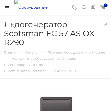
0
Льдогенератор
Scotsman EC 57 AS OX
R290
—
—
Главная
Каталог
По видам оборудования в Москве
—
—
Холодильное оборудование в Москве
—
Льдогенераторы в Москве
Льдогенератор Scotsman EC 57 AS OX R290