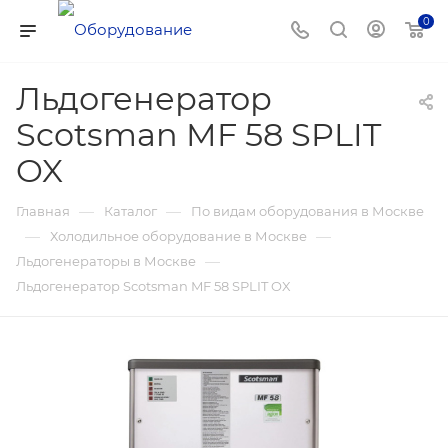
0
Льдогенератор
Scotsman MF 58 SPLIT
OX
—
—
Главная
Каталог
По видам оборудования в Москве
—
—
Холодильное оборудование в Москве
—
Льдогенераторы в Москве
Льдогенератор Scotsman MF 58 SPLIT OX