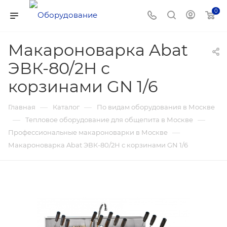
0
Макароноварка Abat
ЭВК-80/2Н с
корзинами GN 1/6
—
—
Главная
Каталог
По видам оборудования в Москве
—
—
Тепловое оборудование для общепита в Москве
—
Профессиональные макароноварки в Москве
Макароноварка Abat ЭВК-80/2Н с корзинами GN 1/6